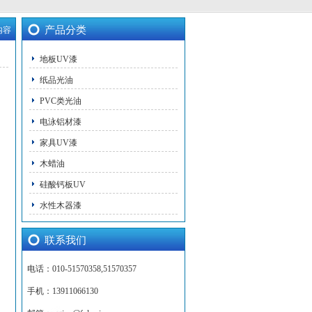
产品分类
内容
地板UV漆
纸品光油
PVC类光油
电泳铝材漆
家具UV漆
木蜡油
硅酸钙板UV
水性木器漆
联系我们
电话：010-51570358,51570357
手机：13911066130