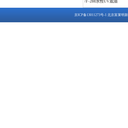
家具用uv底漆系列
WF-288水性UV底油
WF
京ICP备13011273号-1
北京富莱明新材料有