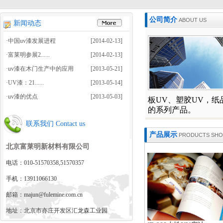
公司简介
ABOUT US
新闻动态
·中国uv漆发展进程
[2014-02-13]
·富莱明参展2......
[2014-02-13]
·uv漆在木门生产中的应用
[2013-05-21]
·UV漆：21......
[2013-05-14]
·uv漆的优点
[2013-05-03]
板UV、塑胶UV，
的系列产品。
联系我们 Contact us
产品展示
PRODUCTS SH
北京富莱明新材料有限公司
电话：010-51570358,51570357
手机：13911066130
邮箱：majun@fulemine.com.cn
地址：北京市亦庄开发区汇龙森工业园